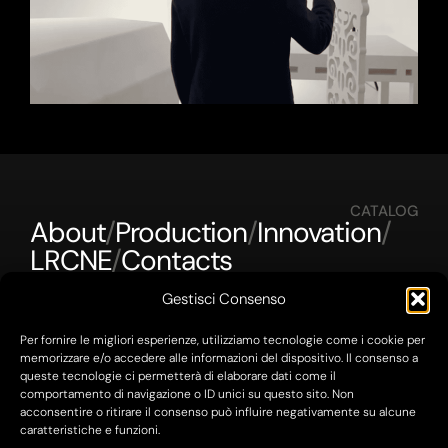
CATALOG
About
/
Production
/
Innovation
/
LRCNE
/
Contacts
Gestisci Consenso
GET IN TOUCH
Per fornire le migliori esperienze, utilizziamo tecnologie come i cookie per
+39 06 94443017
memorizzare e/o accedere alle informazioni del dispositivo. Il consenso a
info@onemore.it
queste tecnologie ci permetterà di elaborare dati come il
press@onemore.it
comportamento di navigazione o ID unici su questo sito. Non
SEDE OPERATIVA
acconsentire o ritirare il consenso può influire negativamente su alcune
Via Fulcieri Paulucci de Calboli, 1, 00195 Roma RM
caratteristiche e funzioni.
SEDE LEGALE