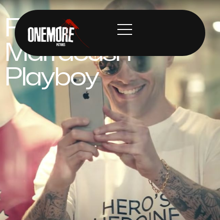
Fabri Fibra ft.
Marracash
Playboy