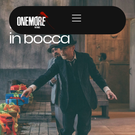
L'uomo dal fiore
in bocca