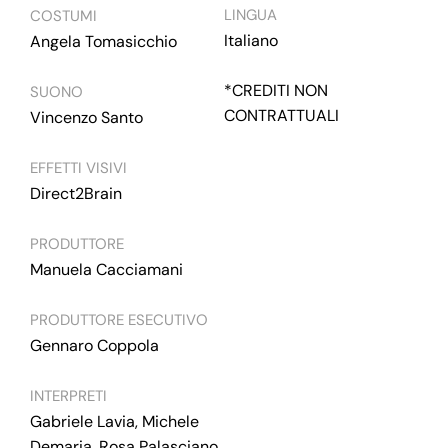
LINGUA
COSTUMI
Italiano
Angela Tomasicchio
*CREDITI NON
SUONO
CONTRATTUALI
Vincenzo Santo
EFFETTI VISIVI
Direct2Brain
PRODUTTORE
Manuela Cacciamani
PRODUTTORE ESECUTIVO
Gennaro Coppola
INTERPRETI
Gabriele Lavia, Michele
Demaria, Rosa Palasciano