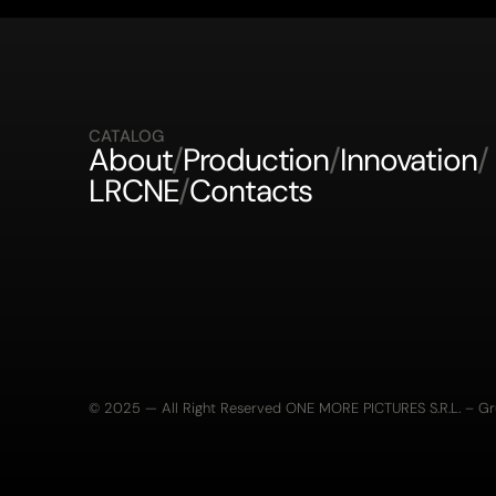
CATALOG
About
/
Production
/
Innovation
/
LRCNE
/
Contacts
© 2025 — All Right Reserved ONE MORE PICTURES S.R.L. – G