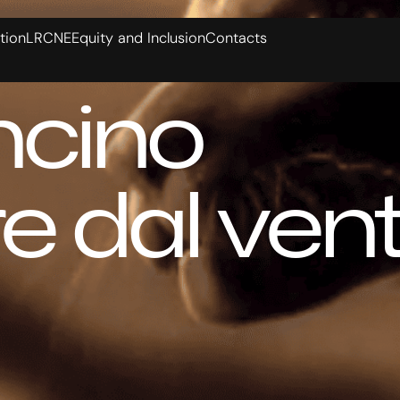
tion
LRCNE
Equity and Inclusion
Contacts
ncino
e dal ven