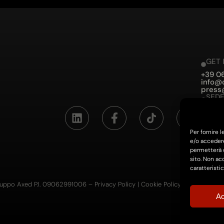
GET 
+39 0
info@
press
SEDE
Via Fu
SEDE
Via Co
Per fornire 
e/o accedere
permetterà d
sito. Non ac
caratteristic
ruppo Axed P.I. 09062991006 –
Privacy Policy
|
Cookie Policy
|
Impresa Tra
Ac