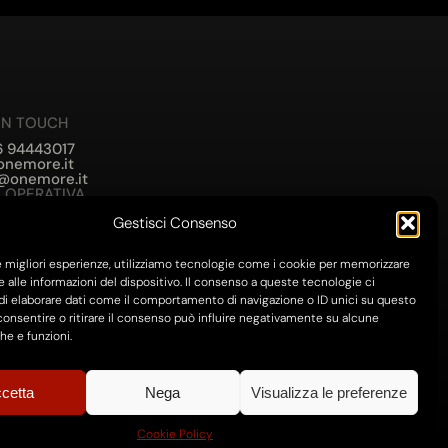
IN TOUCH
6 94443017
onemore.it
@onemore.it
 OPERATIVA
lcieri Paulucci de Calboli, 1, 00195 Roma RM
Gestisci Consenso
 LEGALE
la di Rienzo, 28, 00192 Roma RM
le migliori esperienze, utilizziamo tecnologie come i cookie per memorizzare
 alle informazioni del dispositivo. Il consenso a queste tecnologie ci
i elaborare dati come il comportamento di navigazione o ID unici su questo
consentire o ritirare il consenso può influire negativamente su alcune
he e funzioni.
sparente
|
Termini di Utilizzo
cetta
Nega
Visualizza le preferenze
Cookie Policy